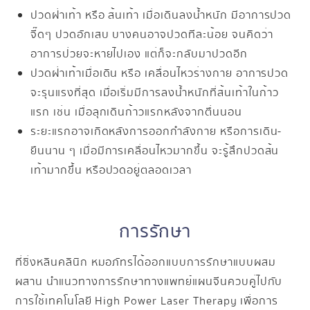
ปวดฝ่าเท้า หรือ ส้นเท้า เมื่อเดินลงน้ำหนัก มีอาการปวด
จี๊ดๆ ปวดอักเสบ บางคนอาจปวดทีละน้อย จนคิดว่า
อาการป่วยจะหายไปเอง แต่ก็จะกลับมาปวดอีก
ปวดฝ่าเท้าเมื่อเดิน หรือ เคลื่อนไหวร่างกาย อาการปวด
จะรุนแรงที่สุด เมื่อเริ่มมีการลงน้ำหนักที่ส้นเท้าในก้าว
แรก เช่น เมื่อลุกเดินก้าวแรกหลังจากตื่นนอน
ระยะแรกอาจเกิดหลังการออกกำลังกาย หรือการเดิน-
ยืนนาน ๆ เมื่อมีการเคลื่อนไหวมากขึ้น จะรู้สึกปวดส้น
เท้ามากขึ้น หรือปวดอยู่ตลอดเวลา
การรักษา
ที่ซิ่งหลินคลินิก หมอภัทรได้ออกแบบการรักษาแบบผสม
ผสาน นำแนวทางการรักษาทางแพทย์แผนจีนควบคู่ไปกับ
การใช้เทคโนโลยี High Power Laser Therapy เพื่อการ