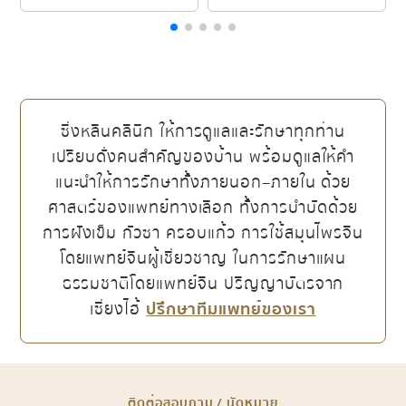
ซิ่งหลินคลินิก ให้การดูแลและรักษาทุกท่าน
เปรียบดั่งคนสำคัญของบ้าน พร้อมดูแลให้คำ
แนะนำให้การรักษาทั้งภายนอก–ภายใน ด้วย
ศาสตร์ของแพทย์ทางเลือก ทั้งการบำบัดด้วย
การฝังเข็ม กัวซา ครอบแก้ว การใช้สมุนไพรจีน
โดยแพทย์จีนผู้เชี่ยวชาญ ในการรักษาแผน
ธรรมชาติโดยแพทย์จีน ปริญญาบัตรจาก
เซี่ยงไฮ้
ปรึกษาทีมแพทย์ของเรา
ติดต่อสอบถาม / นัดหมาย